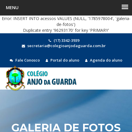
Error: INSERT INTO acessos VALUES (NULL, '1785978004', 'galeria-
de-fotos')
Duplicate entry '96293170' for key 'PRIMARY'
(17) 3342-3939
secretaria@colegioanjodaguarda.com.br
Fale Conosco
Portal do aluno
Agenda do aluno
MEN
GALERIA DE FOTOS