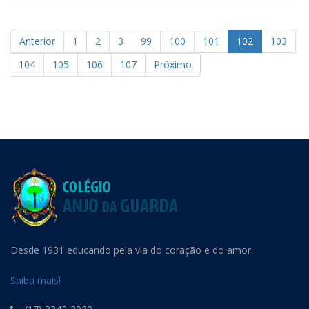
Anterior
1
2
3
99
100
101
102
103
104
105
106
107
Próximo
Desde 1931 educando pela via do coração e do amor.
Saiba mais!