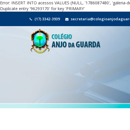
Error: INSERT INTO acessos VALUES (NULL, '1786087480', 'galeria-de
Duplicate entry '96293170' for key 'PRIMARY'
(17) 3342-3939
secretaria@colegioanjodaguar