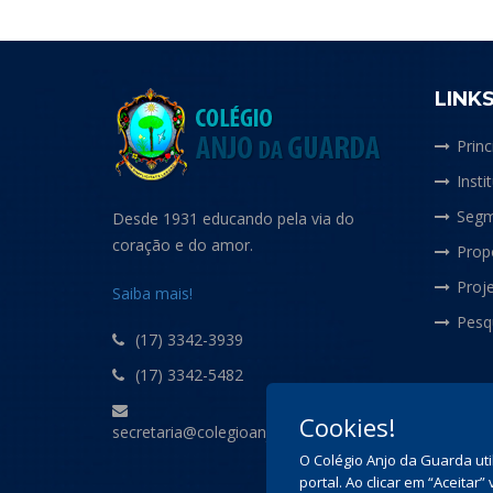
LINK
Princ
Insti
Segm
Desde 1931 educando pela via do
coração e do amor.
Prop
Proje
Saiba mais!
Pesq
(17) 3342-3939
(17) 3342-5482
Cookies!
secretaria@colegioanjodaguarda.com.br
O Colégio Anjo da Guarda uti
portal. Ao clicar em “Aceita