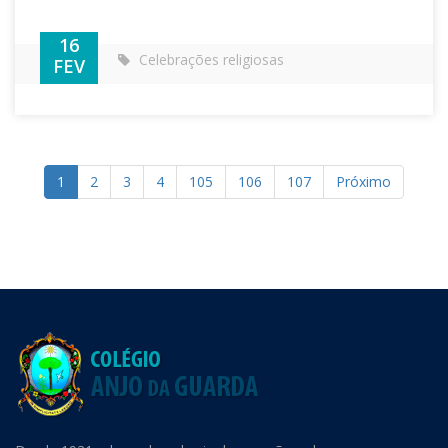
16
Celebrações religiosas
FEV
1
2
3
4
105
106
107
Próximo