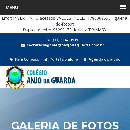
Error: INSERT INTO acessos VALUES (NULL, '1786068655', 'galeria-
de-fotos')
Duplicate entry '96293170' for key 'PRIMARY'
(17) 3342-3939
secretaria@colegioanjodaguarda.com.br
Fale Conosco
Portal do aluno
Agenda do aluno
MEN
GALERIA DE FOTOS