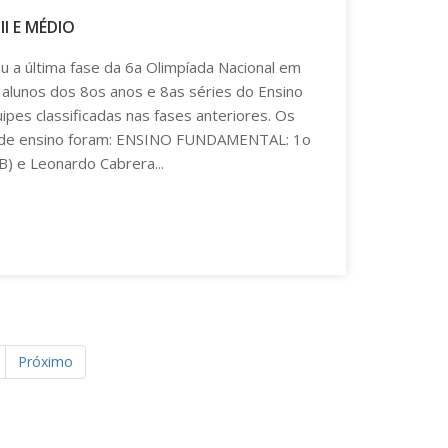
I E MÉDIO
 a última fase da 6a Olimpíada Nacional em
e alunos dos 8os anos e 8as séries do Ensino
pes classificadas nas fases anteriores. Os
 de ensino foram: ENSINO FUNDAMENTAL: 1o
B) e Leonardo Cabrera...
Próximo