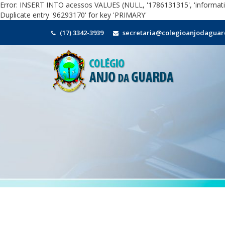
Error: INSERT INTO acessos VALUES (NULL, '1786131315', 'informati
Duplicate entry '96293170' for key 'PRIMARY'
(17) 3342-3939
secretaria@colegioanjodaguar