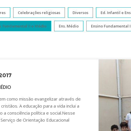
res
Celebrações religiosas
Diversos
Ed. Infantil e E
s. Fundamental II e Médio
Ens. Médio
Ensino Fundamental I 
2017
MÉDIO
tem como missão evangelizar através de
ristãos. A educação para a vida inclui a
a consciência política e social.Nesse
Serviço de Orientação Educacional