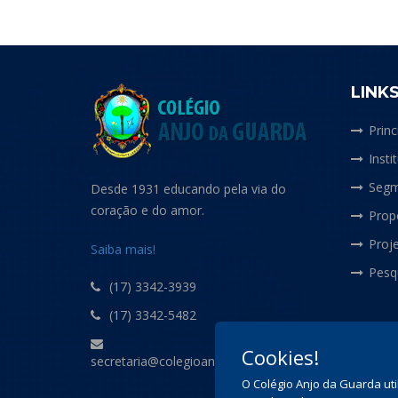
LINK
Princ
Insti
Segm
Desde 1931 educando pela via do
coração e do amor.
Prop
Proje
Saiba mais!
Pesq
(17) 3342-3939
(17) 3342-5482
Cookies!
secretaria@colegioanjodaguarda.com.br
O Colégio Anjo da Guarda uti