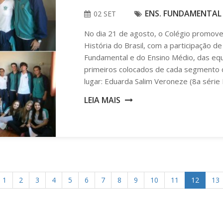
ENS. FUNDAMENTAL I
02 SET
No dia 21 de agosto, o Colégio promoveu
História do Brasil, com a participação d
Fundamental e do Ensino Médio, das equi
primeiros colocados de cada segmento
lugar: Eduarda Salim Veroneze (8a série 
LEIA MAIS
1
2
3
4
5
6
7
8
9
10
11
12
13