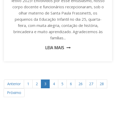
letivo 2023! Envolvidos por esse entusiasmo, nosso
corpo docente e funcionários recepcionaram, sob o
olhar materno de Santa Paula Frassinetti, os
pequenos da Educação Infantil no dia 25, quarta-
feira, com muita alegria, contação de história,
brincadeira e muito aprendizado. Agradecemos às
famílias...
LEIA MAIS
Anterior
1
2
3
4
5
6
26
27
28
Próximo