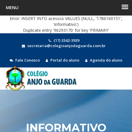
Error: INSERT INTO acessos VALUES (NULL, '1786160151',
'informativo')
Duplicate entry '96293170' for key 'PRIMARY'
(17) 3342-3939
secretaria@colegioanjodaguarda.com.br
Fale Conosco
Portal do aluno
Agenda do aluno
MEN
INFORMATIVO