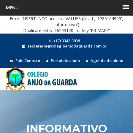
Error: INSERT INTO acessos VALUES (NULL, '1786104995',
'informativo')
Duplicate entry '96293170' for key 'PRIMARY'
(17) 3342-3939
secretaria@colegioanjodaguarda.com.br
Fale Conosco
Portal do aluno
Agenda do aluno
MEN
INFORMATIVO