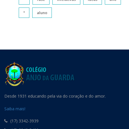
º
aluno
Desde 1931 educando pela via do coração e do amor.
Saiba mais!
(17) 3342-3939