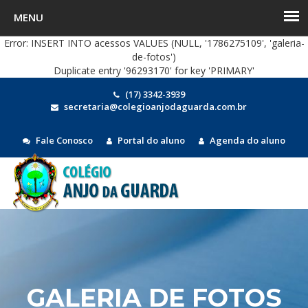
Error: INSERT INTO acessos VALUES (NULL, '1786275109', 'galeria-
de-fotos')
Duplicate entry '96293170' for key 'PRIMARY'
(17) 3342-3939
secretaria@colegioanjodaguarda.com.br
Fale Conosco
Portal do aluno
Agenda do aluno
MEN
GALERIA DE FOTOS