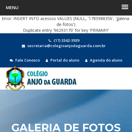
Error: INSERT INTO acessos VALUES (NULL, '1785988356', 'galeria-
de-fotos')
Duplicate entry '96293170' for key 'PRIMARY'
(17) 3342-3939
secretaria@colegioanjodaguarda.com.br
Fale Conosco
Portal do aluno
Agenda do aluno
MEN
GALERIA DE FOTOS